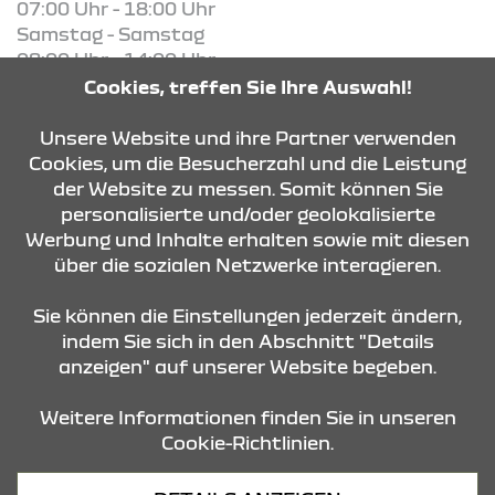
07:00 Uhr - 18:00 Uhr
Samstag - Samstag
08:00 Uhr - 14:00 Uhr
Cookies, treffen Sie Ihre Auswahl!
KONTAKT & ANFAHRT
Unsere Website und ihre Partner verwenden
Cookies, um die Besucherzahl und die Leistung
der Website zu messen. Somit können Sie
personalisierte und/oder geolokalisierte
ÖFFNUNGSZEITEN
Werbung und Inhalte erhalten sowie mit diesen
über die sozialen Netzwerke interagieren.
STANDORTE
Sie können die Einstellungen jederzeit ändern,
indem Sie sich in den Abschnitt "Details
anzeigen" auf unserer Website begeben.
Weitere Informationen finden Sie in unseren
Cookie-Richtlinien.
Datenschutz